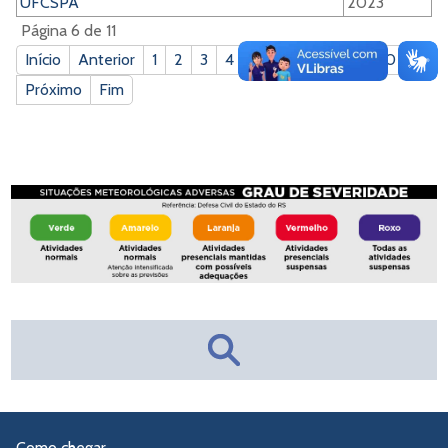
UFCSPA
2023
Página 6 de 11
Início
Anterior
1
2
3
4
5
6
7
8
9
10
Próximo
Fim
Como chegar