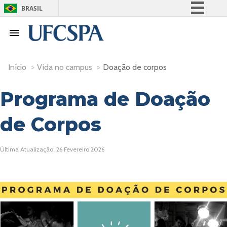
BRASIL
Simplifique!
Comunica BR
Participe
Início
>
Vida no campus
>
Doação de corpos
Acesso à informação
Legislação
Programa de Doação
Canais
de Corpos
Última Atualização: 26 Fevereiro 2026