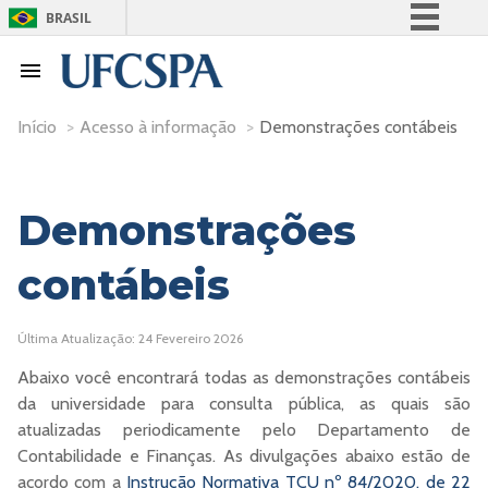
BRASIL
Simplifique!
Comunica BR
Participe
Início
>
Acesso à informação
>
Demonstrações contábeis
Acesso à informação
Legislação
Demonstrações
Canais
contábeis
Última Atualização: 24 Fevereiro 2026
Abaixo você encontrará todas as demonstrações contábeis
da universidade para consulta pública, as quais são
atualizadas periodicamente pelo Departamento de
Contabilidade e Finanças. As divulgações abaixo estão de
acordo com a
Instrução Normativa TCU nº 84/2020, de 22