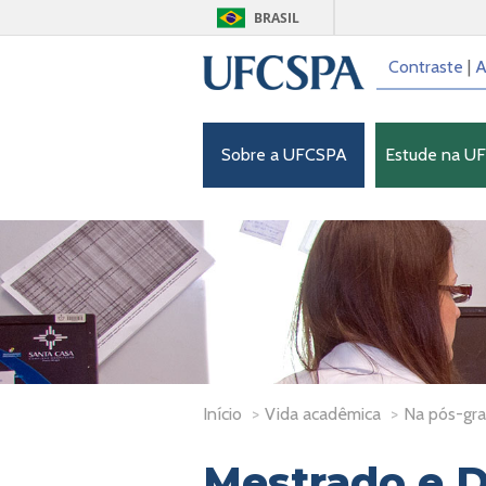
BRASIL
Contraste
|
A
Sobre a UFCSPA
Estude na U
Início
>
Vida acadêmica
>
Na pós-gr
Mestrado e 