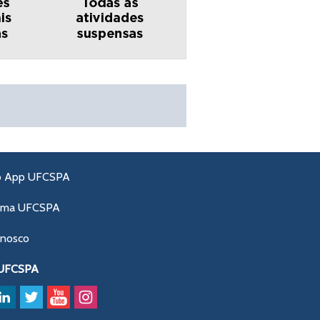
o App UFCSPA
ama UFCSPA
onosco
 UFCSPA