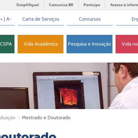
Simplifique!
Comunica BR
Participe
Acesso à infor
+
|
A-
Carta de Serviços
Concursos
Eng
FCSPA
Vida Acadêmica
Pesquisa e Inovação
Vida n
aduação
>
Mestrado e Doutorado
Doutorado