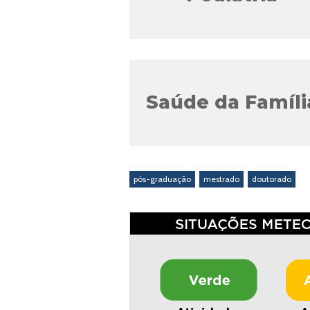
Saúde da Famíli
pós-graduação
mestrado
doutorado