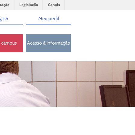
mação
Legislação
Canais
lish
Meu perfil
o campus
Acesso à informação