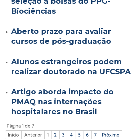
seleção a bolsas do PPG-
Biociências
Aberto prazo para avaliar
cursos de pós-graduação
Alunos estrangeiros podem
realizar doutorado na UFCSPA
Artigo aborda impacto do
PMAQ nas internações
hospitalares no Brasil
Página 1 de 7
Início
Anterior
1
2
3
4
5
6
7
Próximo