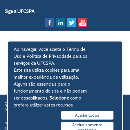
Siga a UFCSPA
Ao navegar, você aceita o
Termo de
Uso e Política de Privacidade
para os
serviços da UFCSPA.
Este site utiliza cookies para uma
melhor experiência de utilização.
Alguns são essenciais para o
funcionamento do site e não podem
ser desabilitados.
Selecione
como
UFCSPA – Universidade Federal de Ciências da Saúde de Porto Alegre
prefere utilizar estes recursos.
Rua Sarmento Leite, 245 - Centro Histórico
90050-170 Porto Alegre, RS, Brasil
Aceitar todos
Política de privacidade
Aceitar somente
© 2009-2026 UFCSPA