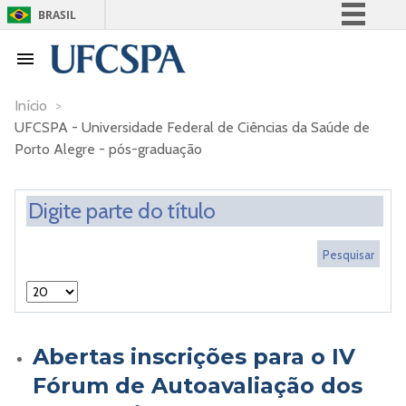
BRASIL
Simplifique!
Comunica BR
Participe
Início
>
UFCSPA - Universidade Federal de Ciências da Saúde de
Acesso à informação
Porto Alegre - pós-graduação
Legislação
Canais
Abertas inscrições para o IV
Fórum de Autoavaliação dos