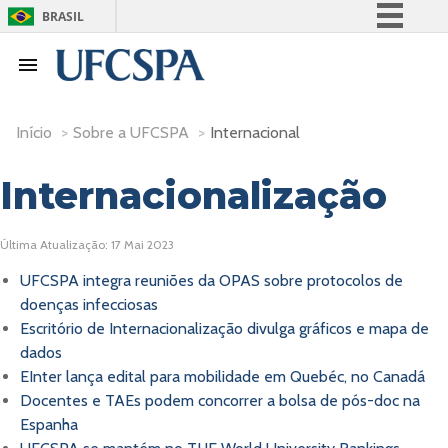
BRASIL
Simplifique!
Comunica BR
Participe
Início
>
Sobre a UFCSPA
>
Internacional
Acesso à informação
Legislação
Internacionalização
Canais
Última Atualização: 17 Mai 2023
UFCSPA integra reuniões da OPAS sobre protocolos de
doenças infecciosas
Escritório de Internacionalização divulga gráficos e mapa de
dados
EInter lança edital para mobilidade em Quebéc, no Canadá
Docentes e TAEs podem concorrer a bolsa de pós-doc na
Espanha