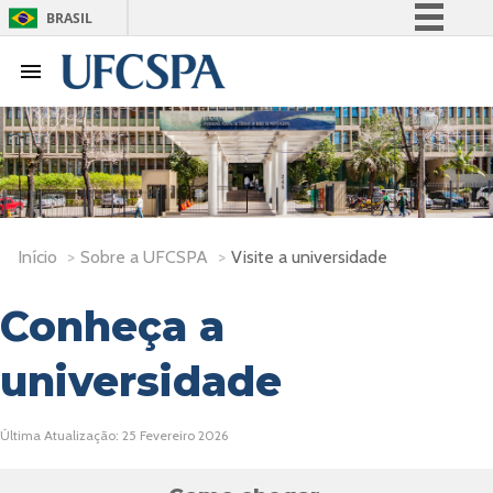
BRASIL
Simplifique!
Comunica BR
Participe
Acesso à informação
Legislação
Canais
Início
>
Sobre a UFCSPA
>
Visite a universidade
Conheça a
universidade
Última Atualização: 25 Fevereiro 2026