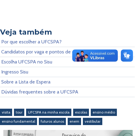
Veja também
Por que escolher a UFCSPA?
Candidatos por vaga e pontos de corte
Escolha UFCSPA no Sisu
Ingresso Sisu
Sobre a Lista de Espera
Dúvidas frequentes sobre a UFCSPA
visita
tour
UFCSPA na minha escola
escolas
ensino médio
ensino fundamental
futuros alunos
enem
vestibular