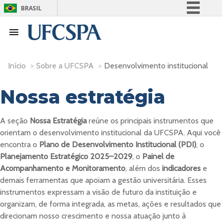
BRASIL
Simplifique!
Comunica BR
Participe
Início
>
Sobre a UFCSPA
>
Desenvolvimento institucional
Acesso à informação
Legislação
Nossa estratégia
Canais
A seção
Nossa Estratégia
reúne os principais instrumentos que
orientam o desenvolvimento institucional da UFCSPA. Aqui você
encontra o
Plano de Desenvolvimento Institucional (PDI)
, o
Planejamento Estratégico 2025–2029
, o
Painel de
Acompanhamento e Monitoramento
, além dos
indicadores
e
demais ferramentas que apoiam a gestão universitária. Esses
instrumentos expressam a visão de futuro da instituição e
organizam, de forma integrada, as metas, ações e resultados que
direcionam nosso crescimento e nossa atuação junto à