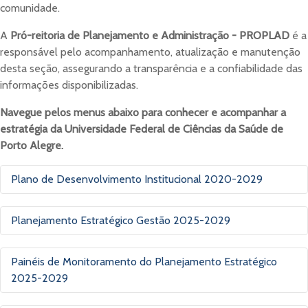
comunidade.
A
Pró-reitoria de Planejamento e Administração -
PROPLAD
é a
responsável pelo acompanhamento, atualização e manutenção
desta seção, assegurando a transparência e a confiabilidade das
informações disponibilizadas.
Navegue pelos menus abaixo para conhecer e acompanhar a
estratégia da Universidade Federal de Ciências da Saúde de
Porto Alegre.
Plano de Desenvolvimento Institucional 2020-2029
Para cumprir sua atividade-fim — ensino, pesquisa e
Planejamento Estratégico Gestão 2025-2029
extensão — a gestão da UFCSPA atua com um
posicionamento estratégico baseado em objetivos, metas e
Em consonância com as diretrizes estabelecidas no Plano
indicadores que orientam a instituição no cumprimento de
Painéis de Monitoramento do Planejamento Estratégico
de Desenvolvimento Institucional (PDI) 2020–2029, o
sua missão e visão, sempre respeitando seus princípios e
2025-2029
Planejamento Estratégico UFCSPA 2025–2029 consolida a
valores. Esse direcionamento está registrado no
Plano de
visão de futuro da Universidade para o próximo ciclo de