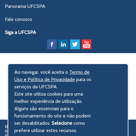
Institucional – PDI 2020-2029
revisão da Reitoria e do Gabinete, chegando à fase final
Panorama UFCSPA
com a participação das equipes envolvidas. Trata-se de um
processo intensivo, desenvolvido ao longo de quatro meses,
Fale conosco
pautado pela cooperação, pela escuta qualificada e pelo
Siga a UFCSPA
alinhamento institucional.
O resultado desse esforço é um Planejamento Estratégico
estruturado em
cinco eixos estratégicos
, desdobrados em
objetivos institucionais e monitorados por
79 indicadores
.
Cada indicador possui metas anuais, está vinculado aos
Ao navegar, você aceita o
Termo de
Objetivos de Desenvolvimento Sustentável (ODS) da ONU
Uso e Política de Privacidade
para os
e tem unidades responsáveis pela execução e
serviços da UFCSPA.
acompanhamento.
Este site utiliza cookies para uma
Clique na imagem abaixo para acessar na íntegra o
melhor experiência de utilização.
Planejamento Estratégico Gestão 2025-2029
Alguns são essenciais para o
funcionamento do site e não podem
ser desabilitados.
Selecione
como
UFCSPA
Universidade Federal de Ciências da Saúde de Porto Alegre
prefere utilizar estes recursos.
Rua Sarmento Leite, 245 - Centro Histórico
90050-170 Porto Alegre, RS, Brasil