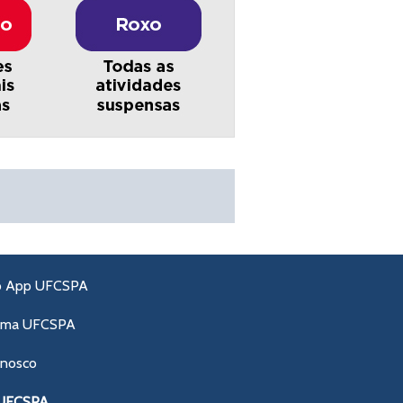
o App UFCSPA
ama UFCSPA
onosco
 UFCSPA