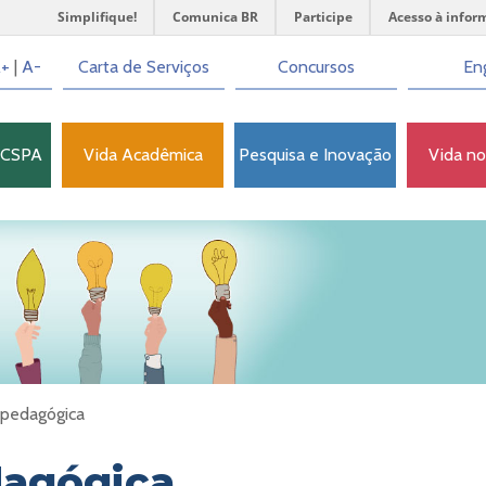
Simplifique!
Comunica BR
Participe
Acesso à infor
+
|
A-
Carta de Serviços
Concursos
Eng
FCSPA
Vida Acadêmica
Pesquisa e Inovação
Vida n
 pedagógica
dagógica