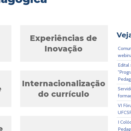
Vej
Experiências de
Inovação
Comuni
webiná
Edital
"Prog
to
Unpacking
Pedago
Internacionalização
o
Internationalization
e
Servid
do currículo
formaç
VI Fó
UFCS
I Coló
o PDI
Two2Tango
e
Pedag