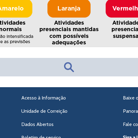
Acesso à Informação
Baixe 
Unidade de Correição
Panor
Dados Abertos
Fale c
Boletim de serviço
Siga a