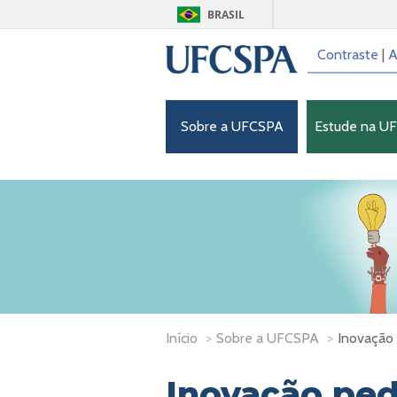
BRASIL
Contraste
|
A
Sobre a UFCSPA
Estude na U
Início
>
Sobre a UFCSPA
>
Inovação
Inovação pe