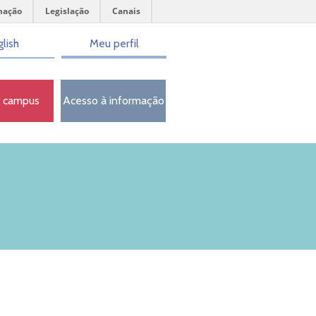
mação
Legislação
Canais
lish
Meu perfil
o campus
Acesso à informação