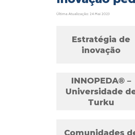
Última Atualização: 24 Mai 2023
Estratégia de
inovação
Planejamen
INNOPEDA® –
estratégic
Universidade d
Turku
Inovação n
Comunidades d