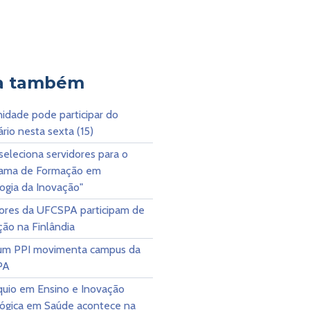
a também
dade pode participar do
rio nesta sexta (15)
 seleciona servidores para o
rama de Formação em
gia da Inovação"
ores da UFCSPA participam de
ão na Finlândia
rum PPI movimenta campus da
PA
quio em Ensino e Inovação
ógica em Saúde acontece na