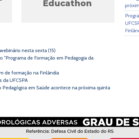
Educathon
próxim
Progr
UFCSP
Finlân
Ações Afirmativas
PPI
e Diversidade
webinário nesta sexta (15)
ra o "Programa de Formação em Pedagogia da
m de formação na Finlândia
us da UFCSPA
ão Pedagógica em Saúde acontece na próxima quinta