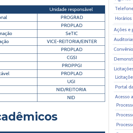
Telefon
Unidade responsável
onal
PROGRAD
Horários
PROPLAD
Ações e 
rmação
SeTIC
Auditoria
zação
VICE-REITORIA/EINTER
Convênio
PROPLAD
CGSI
Demonstr
PROPPGI
Licitaçõe
tável
PROPLAD
Licitaçõ
UGI
Portal d
NID/REITORIA
Acesso a
NID
Process
cadêmicos
Process
Process