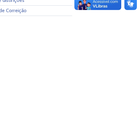
 distinções
de Correição