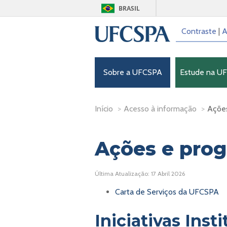
BRASIL
Contraste
|
A
Sobre a UFCSPA
Estude na U
Início
>
Acesso à informação
>
Açõe
Ações e pro
Última Atualização: 17 Abril 2026
Carta de Serviços da UFCSPA
Iniciativas Inst