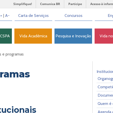
Simplifique!
Comunica BR
Participe
Acesso à infor
+
|
A-
Carta de Serviços
Concursos
Eng
FCSPA
Vida Acadêmica
Pesquisa e Inovação
Vida n
s e programas
gramas
Institucio
Organog
Competê
Document
Quem é
itucionais
Agenda 