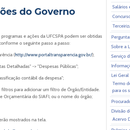
Salários
ões do Governo
Concurs
Terceiri
s programas e ações da UFCSPA podem ser obtidas
Pergunta
 conforme o seguinte passo a passo:
Sobre a 
rência (
http://www.portaltransparencia.gov.br/
);
Serviço 
Informaçõ
tas Detalhadas" -> "Despesas Públicas";
Lei Gera
assificação contábil da despesa";
Termo de
e filtros para adicionar um filtro de Órgão/Entidade.
para os 
de Orçamentária do SIAFI, ou o nome do órgão;
Procurado
Divisão d
Acervo 
serão mostrados na tela.