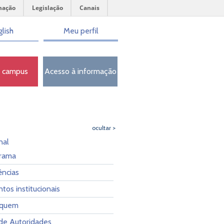
mação
Legislação
Canais
lish
Meu perfil
o campus
Acesso à informação
ocultar >
nal
rama
ncias
os institucionais
 quem
de Autoridades