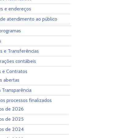
es e endereços
 de atendimento ao público
programas
s
s e Transferências
ações contábeis
s e Contratos
es abertas
a Transparência
os processos finalizados
os de 2026
os de 2025
os de 2024