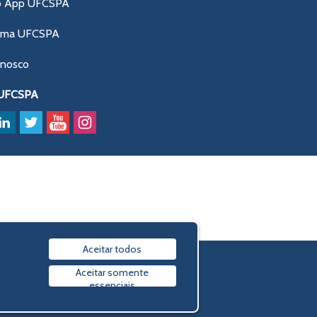
o App UFCSPA
ama UFCSPA
onosco
 UFCSPA
Aceitar todos
Política de privacidade
Aceitar somente
essenciais
© 2009-2026 UFCSPA