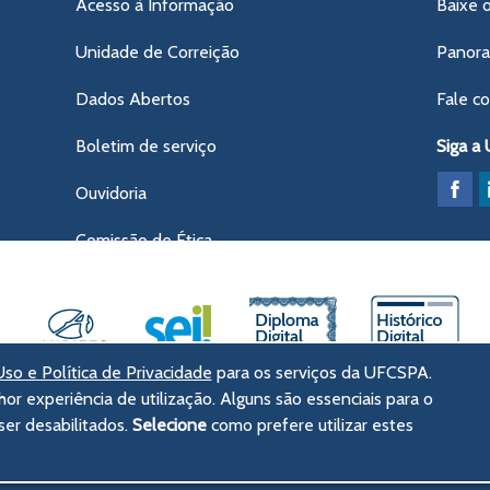
Acesso à Informação
Baixe 
Unidade de Correição
Panor
Dados Abertos
Fale c
Boletim de serviço
Siga a
Ouvidoria
Comissão de Ética
so e Política de Privacidade
para os serviços da UFCSPA.
hor experiência de utilização. Alguns são essenciais para o
ências da Saúde de Porto Alegre
er desabilitados.
Selecione
como prefere utilizar estes
tórico