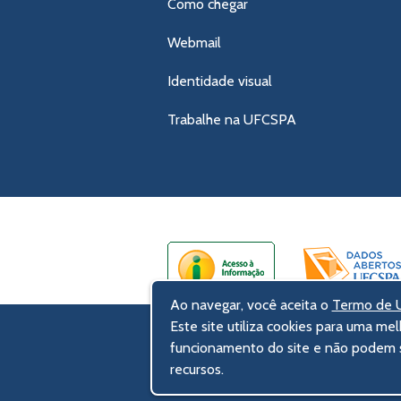
Como chegar
Webmail
Identidade visual
Trabalhe na UFCSPA
Ao navegar, você aceita o
Termo de U
Este site utiliza cookies para uma mel
UFCSPA – Universidade Federal de Ci
funcionamento do site e não podem s
Rua Sarmento Leite, 245 - Centro His
recursos.
90050-170 Porto Alegre, RS, Brasil