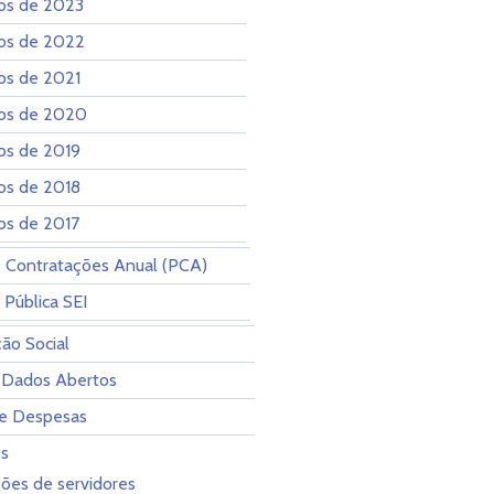
os de 2023
os de 2022
os de 2021
os de 2020
os de 2019
os de 2018
os de 2017
 Contratações Anual (PCA)
 Pública SEI
ção Social
 Dados Abertos
 e Despesas
es
ões de servidores