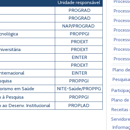
Process
Unidade responsável
PROGRAD
Process
PROGRAD
Process
NAP/PROGRAD
Process
cnológica
PROPPGI
Process
PROEXT
Process
versitária
PROEXT
EINTER
Process
PROEXT
Plano de
nternacional
EINTER
Pesquisa
squisa
PROPPGI
dorismo em Saúde
NITE-Saúde/PROPPG
Participa
o à Pesquisa
PROPPGI
Plano de
 ao Desenv. Institucional
PROPLAD
Receitas
Servidor
Informaç