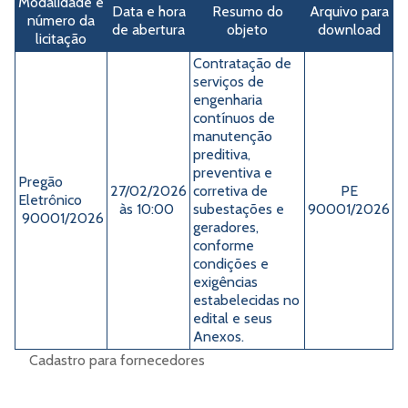
Modalidade e
Data e hora
Resumo do
Arquivo para
número da
de abertura
objeto
download
licitação
​Contratação de
serviços de
engenharia
contínuos de
manutenção
preditiva,
preventiva e
Pregão
27/02/2026
corretiva de
PE
Eletrônico
às 10:00
subestações e
90001/202
6
90001/2026
geradores,
conforme
condições e
exigências
estabelecidas no
edital e seus
Anexos.
Cadastro para fornecedores