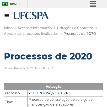
BRASIL
Simplifique!
Comunica BR
Participe
Início
>
Acesso à informação
>
Licitações e Contratos
>
Acesso aos processos finalizados
>
Processos de 2020
Acesso à informação
Legislação
Canais
Processos de 2020
Última Atualização: 26 Dezembro 2023
Autuação
Processo:
23103.202196/2020-74
Processo de contratação de serviço de
Tipo:
manutenção de elevadores