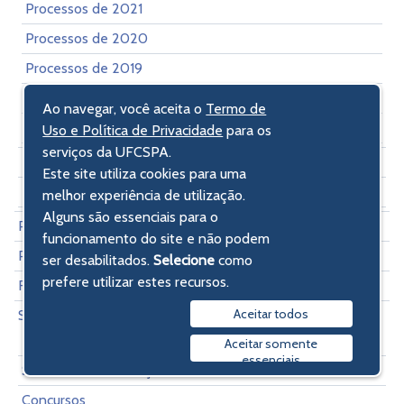
Processos de 2021
Processos de 2020
Processos de 2019
Processos de 2018
Ao navegar, você aceita o
Termo de
Processos de 2017
Uso e Política de Privacidade
para os
serviços da UFCSPA.
Plano de Contratações Anual (PCA)
Este site utiliza cookies para uma
Pesquisa Pública SEI
melhor experiência de utilização.
Alguns são essenciais para o
Participação Social
funcionamento do site e não podem
Plano de Dados Abertos
ser desabilitados.
Selecione
como
prefere utilizar estes recursos.
Receitas e Despesas
Aceitar todos
Servidores
Informações de servidores
Aceitar somente
essenciais
Salários e remunerações
Concursos