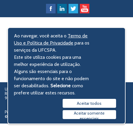
Ao navegar, você aceita o
Termo de
Uso e Política de Privacidade
para os
serviços da UFCSPA.
Este site utiliza cookies para uma
melhor experiência de utilização.
Alguns são essenciais para o
funcionamento do site e não podem
ser desabilitados.
Selecione
como
UFCSPA – Universidade Federal de Ciências da Saúde de Porto Alegre
prefere utilizar estes recursos.
Rua Sarmento Leite, 245 - Centro Histórico
90050-170 Porto Alegre, RS, Brasil
Aceitar todos
Política de privacidade
Aceitar somente
© 2009-2026 UFCSPA
essenciais