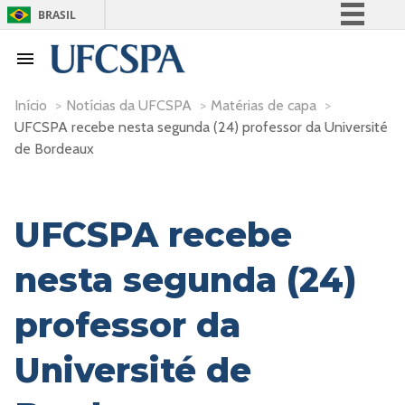
BRASIL
Simplifique!
Comunica BR
Participe
Início
>
Notícias da UFCSPA
>
Matérias de capa
>
UFCSPA recebe nesta segunda (24) professor da Université
Acesso à informação
de Bordeaux
Legislação
Canais
UFCSPA recebe
nesta segunda (24)
professor da
Université de