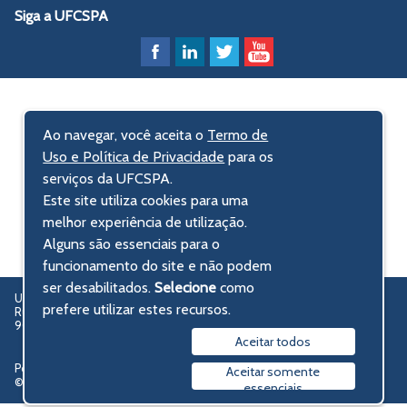
Siga a UFCSPA
Ao navegar, você aceita o
Termo de
Uso e Política de Privacidade
para os
serviços da UFCSPA.
Este site utiliza cookies para uma
melhor experiência de utilização.
Alguns são essenciais para o
funcionamento do site e não podem
ser desabilitados.
Selecione
como
UFCSPA – Universidade Federal de Ciências da Saúde de Porto Alegre
prefere utilizar estes recursos.
Rua Sarmento Leite, 245 - Centro Histórico
90050-170 Porto Alegre, RS, Brasil
Aceitar todos
Política de privacidade
Aceitar somente
© 2009-2026 UFCSPA
essenciais