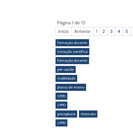
Página 1 de 13
Início
Anterior
1
2
3
4
5
formação docente
iniciação científica
formação docente
pet-saúde
mobilidade
planos de ensino
CPPD
CPPD
preceptoria
internato
CPPD