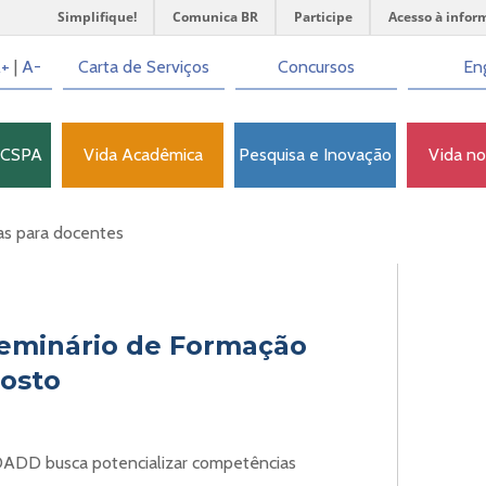
Simplifique!
Comunica BR
Participe
Acesso à infor
+
|
A-
Carta de Serviços
Concursos
Eng
FCSPA
Vida Acadêmica
Pesquisa e Inovação
Vida n
as para docentes
Seminário de Formação
osto
DADD busca potencializar competências