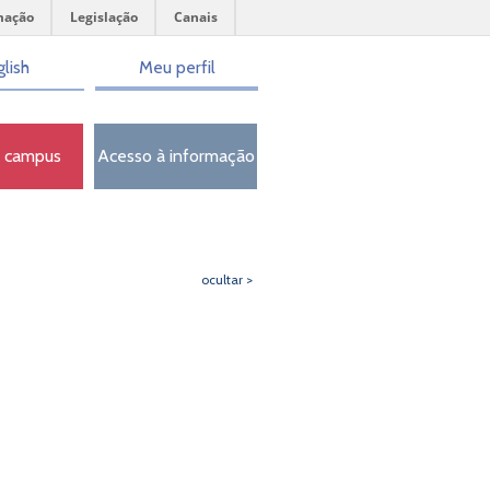
mação
Legislação
Canais
lish
Meu perfil
o campus
Acesso à informação
ocultar >