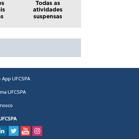
o App UFCSPA
ama UFCSPA
onosco
 UFCSPA