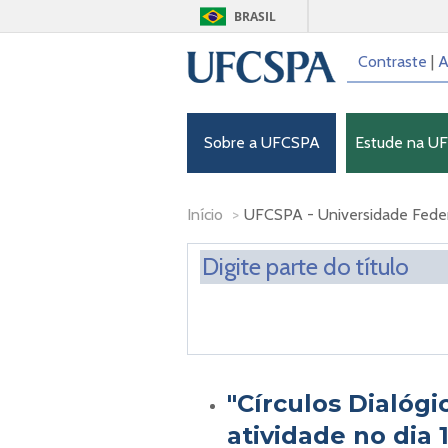
BRASIL
Contraste
|
A
Sobre a UFCSPA
Estude na U
Início
>
UFCSPA - Universidade Feder
"Círculos Dialóg
atividade no dia 