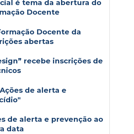
ficial é tema da abertura do
rmação Docente
 Formação Docente da
ições abertas
sign” recebe inscrições de
cnicos
"Ações de alerta e
cídio"
es de alerta e prevenção ao
va data