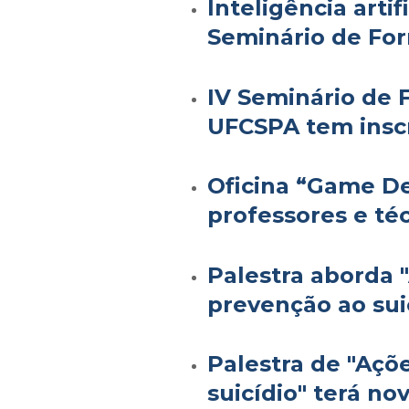
Inteligência arti
Seminário de Fo
IV Seminário de
UFCSPA tem inscr
Oficina “Game De
professores e té
Palestra aborda 
prevenção ao sui
Palestra de "Açõ
suicídio" terá no