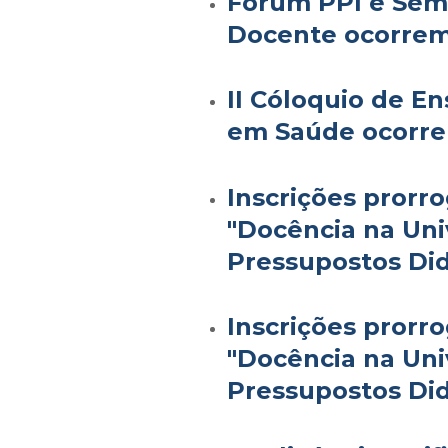
Fórum PPI e Sem
Docente ocorrem 
II Cóloquio de E
em Saúde ocorre 
Inscrições prorr
"Docência na Uni
Pressupostos Did
Inscrições prorr
"Docência na Uni
Pressupostos Did