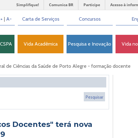
Simplifique!
Comunica BR
Participe
Acesso à infor
+
|
A-
Carta de Serviços
Concursos
Eng
FCSPA
Vida Acadêmica
Pesquisa e Inovação
Vida n
al de Ciências da Saúde de Porto Alegre - formação docente
icos Docentes" terá nova
19