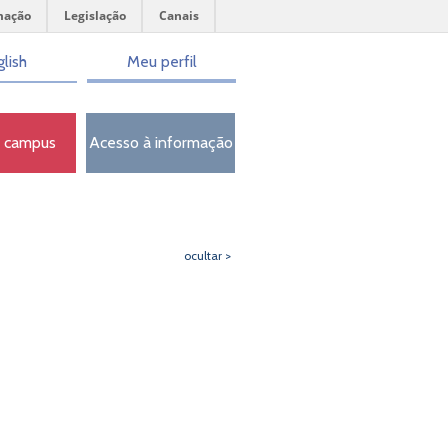
mação
Legislação
Canais
lish
Meu perfil
o campus
Acesso à informação
ocultar >