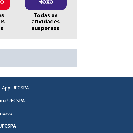
o App UFCSPA
ama UFCSPA
onosco
 UFCSPA