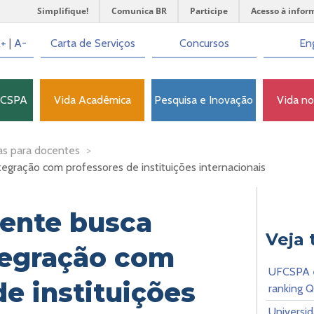
Simplifique!
Comunica BR
Participe
Acesso à infor
+
|
A-
Carta de Serviços
Concursos
Eng
FCSPA
Vida Acadêmica
Pesquisa e Inovação
Vida n
as para docentes
>
gração com professores de instituições internacionais
ente busca
Veja
tegração com
UFCSPA e
e instituições
ranking 
Universi