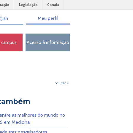
mação
Legislação
Canais
lish
Meu perfil
o campus
Acesso à informação
ocultar >
 também
ntre as melhores do mundo no
QS em Medicina
dade traz pesquisadores