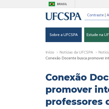
BRASIL
Contraste
|
A
Sobre a UFCSPA
Estude na U
Início
>
Notícias da UFCSPA
>
Notíci
Conexão Docente busca promover inte
Conexão Doc
promover in
professores d