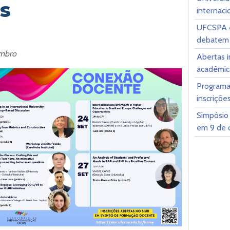
is
internaci
UFCSPA e
debatem 
embro
Abertas i
acadêmica
Programa
inscriçõe
Simpósio 
em 9 de