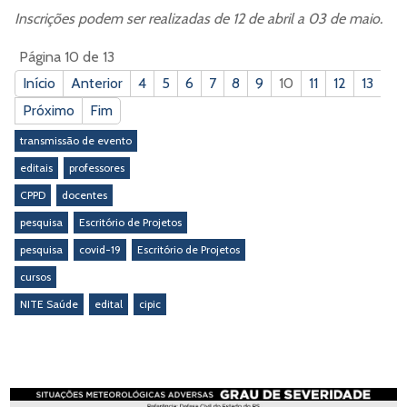
Inscrições podem ser realizadas de 12 de abril a 03 de maio.
Página 10 de 13
Início
Anterior
4
5
6
7
8
9
10
11
12
13
Próximo
Fim
transmissão de evento
editais
professores
CPPD
docentes
pesquisa
Escritório de Projetos
pesquisa
covid-19
Escritório de Projetos
cursos
NITE Saúde
edital
cipic