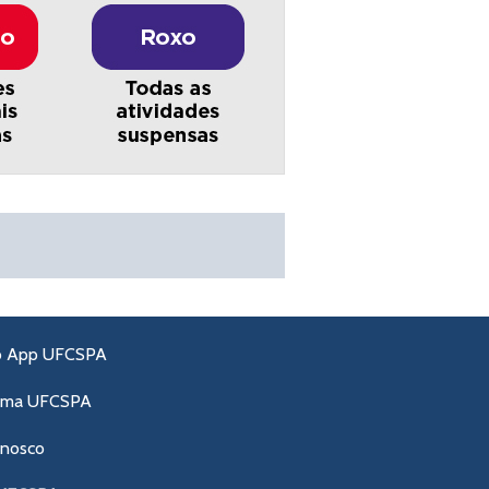
o App UFCSPA
ama UFCSPA
onosco