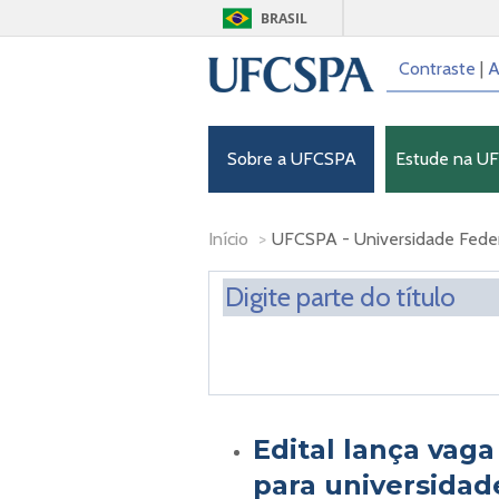
BRASIL
Contraste
|
A
Sobre a UFCSPA
Estude na U
Início
>
UFCSPA - Universidade Federa
Edital lança vag
para universidad