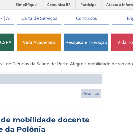
Simplifique!
Comunica BR
Participe
Acesso à infor
+
|
A-
Carta de Serviços
Concursos
Eng
FCSPA
Vida Acadêmica
Pesquisa e Inovação
Vida n
l de Ciências da Saúde de Porto Alegre - mobilidade de servido
a de mobilidade docente
e da Polônia