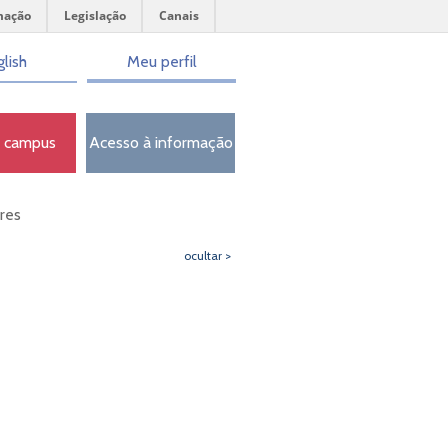
mação
Legislação
Canais
lish
Meu perfil
o campus
Acesso à informação
res
ocultar >