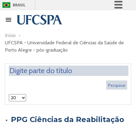
BRASIL
Simplifique!
Comunica BR
Participe
Início
>
UFCSPA - Universidade Federal de Ciências da Saúde de
Acesso à informação
Porto Alegre - pós-graduação
Legislação
Canais
PPG Ciências da Reabilitação