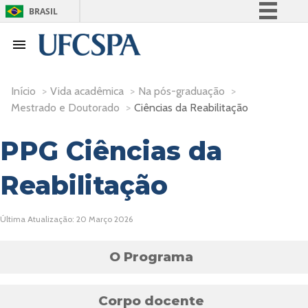
BRASIL
Simplifique!
Comunica BR
Participe
Início
>
Vida acadêmica
>
Na pós-graduação
>
Acesso à informação
Mestrado e Doutorado
>
Ciências da Reabilitação
Legislação
PPG Ciências da
Canais
Reabilitação
Última Atualização: 20 Março 2026
O Programa
Corpo docente