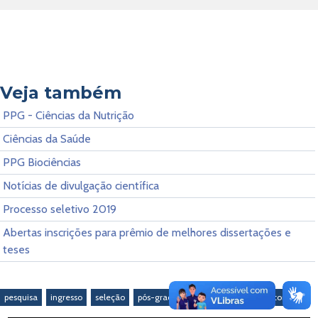
Alunos de Mestrado
Alunos de Doutorado
Veja também
PPG - Ciências da Nutrição
Alunos Estrangeiros
Ciências da Saúde
Doutorado Sanduíche no Exterior
PPG Biociências
Notícias de divulgação científica
Docentes Colaboradores
Processo seletivo 2019
Abertas inscrições para prêmio de melhores dissertações e
teses
Docentes Permanentes
Eleições PPG
pesquisa
ingresso
seleção
pós-graduação
mestrado
doutorado