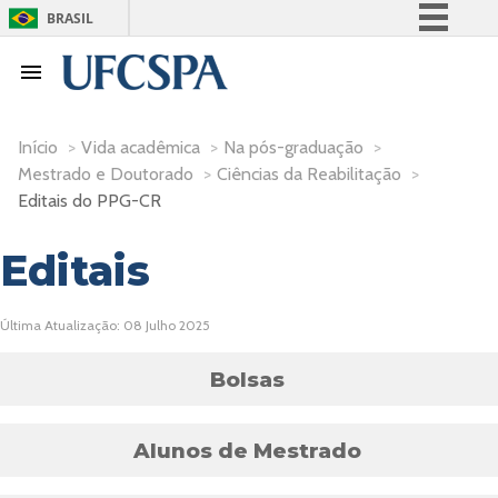
BRASIL
Simplifique!
Comunica BR
Participe
Início
>
Vida acadêmica
>
Na pós-graduação
>
Acesso à informação
Mestrado e Doutorado
>
Ciências da Reabilitação
>
Legislação
Editais do PPG-CR
Canais
Editais
Última Atualização: 08 Julho 2025
Bolsas
Alunos de Mestrado