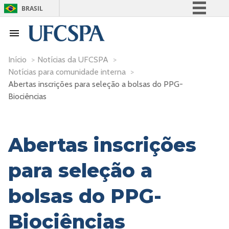
BRASIL
Simplifique!
Comunica BR
Participe
Início
>
Notícias da UFCSPA
>
Notícias para comunidade interna
>
Acesso à informação
Abertas inscrições para seleção a bolsas do PPG-
Legislação
Biociências
Canais
Abertas inscrições
para seleção a
bolsas do PPG-
Biociências