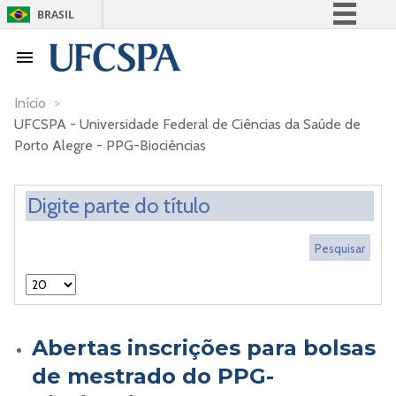
BRASIL
Simplifique!
Comunica BR
Participe
Início
>
UFCSPA - Universidade Federal de Ciências da Saúde de
Acesso à informação
Porto Alegre - PPG-Biociências
Legislação
Canais
Abertas inscrições para bolsas
de mestrado do PPG-