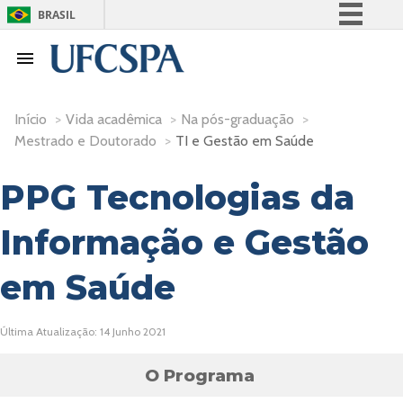
BRASIL
Simplifique!
Comunica BR
Participe
Início
>
Vida acadêmica
>
Na pós-graduação
>
Acesso à informação
Mestrado e Doutorado
>
TI e Gestão em Saúde
Legislação
PPG Tecnologias da
Canais
Informação e Gestão
em Saúde
Última Atualização: 14 Junho 2021
O Programa