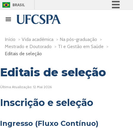
BRASIL
Simplifique!
Comunica BR
Participe
Início
>
Vida acadêmica
>
Na pós-graduação
>
Acesso à informação
Mestrado e Doutorado
>
TI e Gestão em Saúde
>
Legislação
Editais de seleção
Canais
Editais de seleção
Última Atualização: 12 Mai 2026
Inscrição e seleção
Ingresso (Fluxo Contínuo)