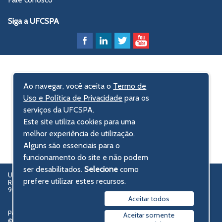
Siga a UFCSPA
Ao navegar, você aceita o
Termo de
Uso e Política de Privacidade
para os
serviços da UFCSPA.
Este site utiliza cookies para uma
melhor experiência de utilização.
Alguns são essenciais para o
funcionamento do site e não podem
ser desabilitados.
Selecione
como
UFCSPA – Universidade Federal de Ciências da Saúde de Porto Alegre
prefere utilizar estes recursos.
Rua Sarmento Leite, 245 - Centro Histórico
90050-170 Porto Alegre, RS, Brasil
Aceitar todos
Política de privacidade
Aceitar somente
© 2009-2026 UFCSPA