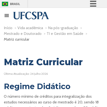
BRASIL
Simplifique!
Comunica BR
Participe
Início
>
Vida acadêmica
>
Na pós-graduação
>
Mestrado e Doutorado
>
TI e Gestão em Saúde
>
Acesso à informação
Matriz curricular
Legislação
Canais
Matriz Curricular
Última Atualização: 24 Julho 2026
Regime Didático
O número mínimo de créditos para integralização dos
estudos necessários ao curso de mestrado é 20, sendo 18