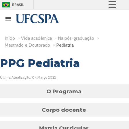
BRASIL
Simplifique!
Comunica BR
Participe
Início
>
Vida acadêmica
>
Na pós-graduação
>
Acesso à informação
Mestrado e Doutorado
>
Pediatria
Legislação
PPG Pediatria
Canais
Última Atualização: 04 Março 2022
O Programa
Corpo docente
Matriz Curricular