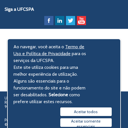
Siga a UFCSPA
Ao navegar, você aceita o
Termo de
Uso e Política de Privacidade
para os
serviços da UFCSPA.
Este site utiliza cookies para uma
melhor experiência de utilização.
Alguns são essenciais para o
funcionamento do site e não podem
ser desabilitados.
Selecione
como
UFCSPA – Universidade Federal de Ciências da Saúde de Porto Alegre
prefere utilizar estes recursos.
Rua Sarmento Leite, 245 - Centro Histórico
90050-170 Porto Alegre, RS, Brasil
Aceitar todos
Política de privacidade
Aceitar somente
© 2009-2026 UFCSPA
essenciais