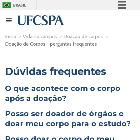
BRASIL
Simplifique!
Comunica BR
Participe
Início
>
Vida no campus
>
Doação de corpos
>
Doação de Corpos - perguntas frequentes
Acesso à informação
Legislação
Canais
Dúvidas frequentes
O que acontece com o corpo
após a doação?
Posso ser doador de órgãos e
doar meu corpo para o estudo?
Posso doar o corpo do meu