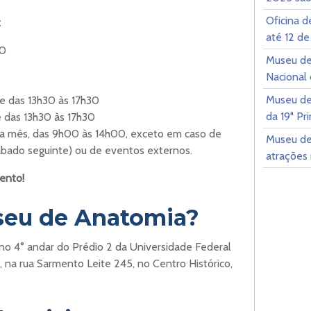
Oficina d
:
até 12 de
30
Museu de
Nacional
Museu de
 e das 13h30 às 17h30
da 19ª P
e das 13h30 às 17h30
da mês, das 9h00 às 14h00, exceto em caso de
Museu de
ábado seguinte) ou de eventos externos.
atrações 
ento!
seu de Anatomia?
no 4° andar do Prédio 2 da Universidade Federal
 na rua Sarmento Leite 245, no Centro Histórico,