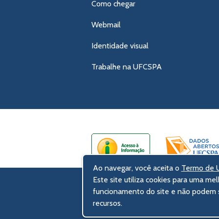
Como chegar
Webmail
Identidade visual
Trabalhe na UFCSPA
Ao navegar, você aceita o
Termo de U
Este site utiliza cookies para uma mel
UFCSPA – Universidade Federal de Ci
funcionamento do site e não podem s
Rua Sarmento Leite, 245 - Centro His
recursos.
90050-170 Porto Alegre, RS, Brasil