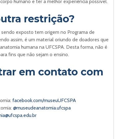
corpo humano e ter a melhor experiência possível.
utra restrição?
á sendo exposto tem origem no Programa de
endo assim, é um material oriundo de doadores que
a anatomia humana na UFCSPA. Desta forma, não é
para fins que não sejam o ensino.
rar em contato com
tomia:
facebook.com/museuUFCSPA
tomia:
@museudeanatomia.ufcspa
a@ufcspa.edu.br