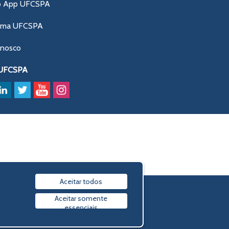
o App UFCSPA
ama UFCSPA
onosco
 UFCSPA
Aceitar todos
Política de privacidade
Aceitar somente
essenciais
© 2009-2026 UFCSPA