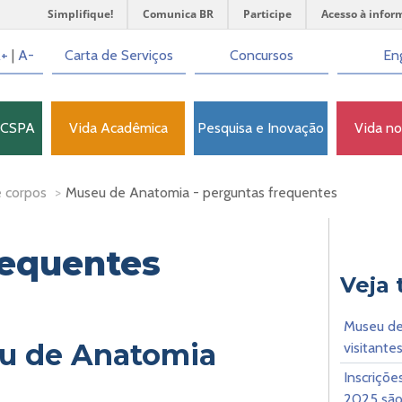
Simplifique!
Comunica BR
Participe
Acesso à infor
+
|
A-
Carta de Serviços
Concursos
Eng
FCSPA
Vida Acadêmica
Pesquisa e Inovação
Vida n
 corpos
>
Museu de Anatomia - perguntas frequentes
requentes
Veja
Museu de
u de Anatomia
visitant
Inscriçõe
2025 são