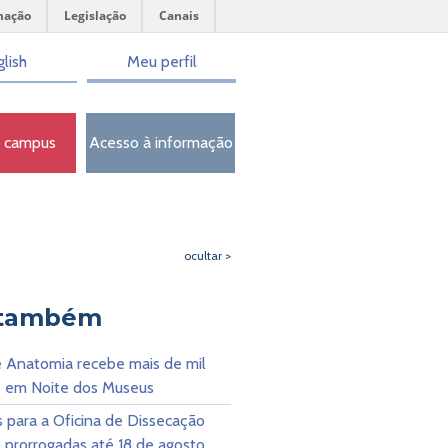
mação
Legislação
Canais
lish
Meu perfil
o campus
Acesso à informação
ocultar >
 também
 Anatomia recebe mais de mil
es em Noite dos Museus
s para a Oficina de Dissecação
 prorrogadas até 18 de agosto