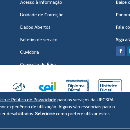
Acesso à Informação
Baixe 
Unidade de Correição
Panor
Dados Abertos
Fale c
Boletim de serviço
Siga a
Ouvidoria
Comissão de Ética
so e Política de Privacidade
para os serviços da UFCSPA.
hor experiência de utilização. Alguns são essenciais para o
ências da Saúde de Porto Alegre
er desabilitados.
Selecione
como prefere utilizar estes
tórico