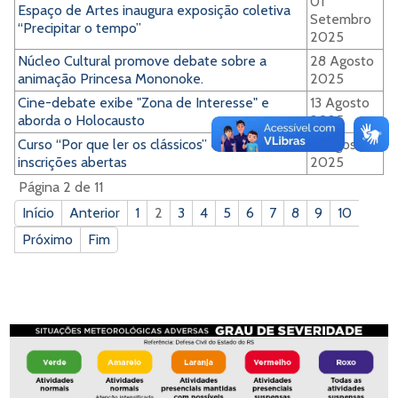
01
Espaço de Artes inaugura exposição coletiva
Setembro
“Precipitar o tempo”
2025
Núcleo Cultural promove debate sobre a
28 Agosto
animação Princesa Mononoke.
2025
Cine-debate exibe "Zona de Interesse" e
13 Agosto
aborda o Holocausto
2025
Curso “Por que ler os clássicos” está com
13 Agosto
inscrições abertas
2025
Página 2 de 11
Início
Anterior
1
2
3
4
5
6
7
8
9
10
Próximo
Fim