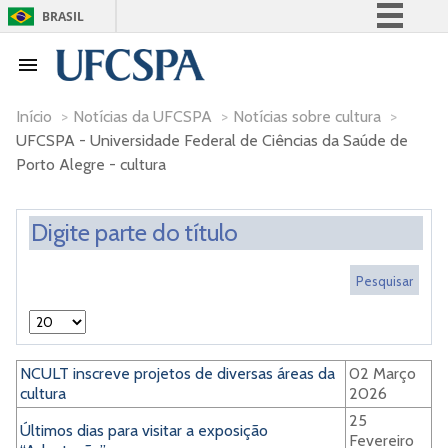
BRASIL
Simplifique!
Comunica BR
Participe
Início
>
Notícias da UFCSPA
>
Notícias sobre cultura
>
UFCSPA - Universidade Federal de Ciências da Saúde de
Acesso à informação
Porto Alegre - cultura
Legislação
Canais
NCULT inscreve projetos de diversas áreas da
02 Março
cultura
2026
25
Últimos dias para visitar a exposição
Fevereiro