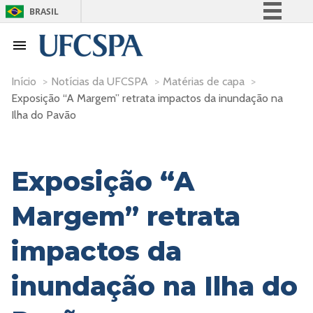
BRASIL
Simplifique!
Comunica BR
Participe
Início
>
Notícias da UFCSPA
>
Matérias de capa
>
Exposição “A Margem” retrata impactos da inundação na
Acesso à informação
Ilha do Pavão
Legislação
Canais
Exposição “A
Margem” retrata
impactos da
inundação na Ilha do