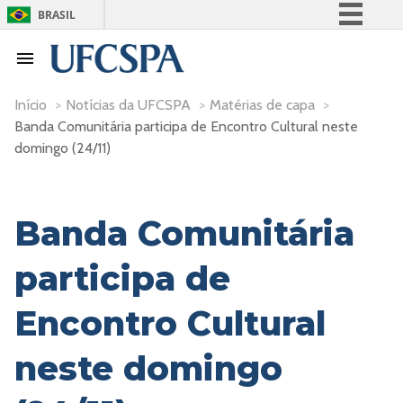
BRASIL
Simplifique!
Comunica BR
Participe
Início
>
Notícias da UFCSPA
>
Matérias de capa
>
Banda Comunitária participa de Encontro Cultural neste
Acesso à informação
domingo (24/11)
Legislação
Canais
Banda Comunitária
participa de
Encontro Cultural
neste domingo