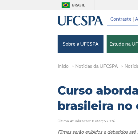
BRASIL
Contraste
|
A
Sobre a UFCSPA
Estude na U
Início
>
Notícias da UFCSPA
>
Notíci
Curso aborda 
brasileira no
Última Atualização: 11 Março 2026
Filmes serão exibidos e debatidos até