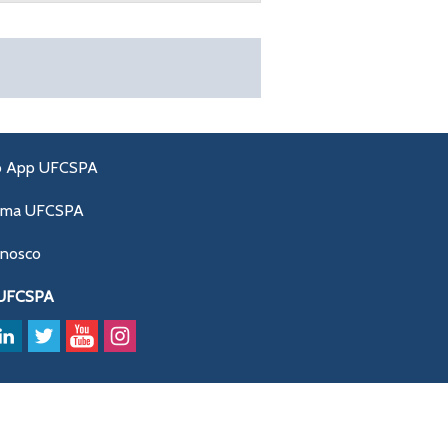
o App UFCSPA
ama UFCSPA
onosco
 UFCSPA