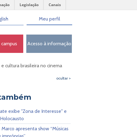
mação
Legislação
Canais
lish
Meu perfil
o campus
Acesso à informação
 e cultura brasileira no cinema
ocultar >
 também
ate exibe "Zona de Interesse" e
 Holocausto
 Marco apresenta show “Músicas
e impróprias”