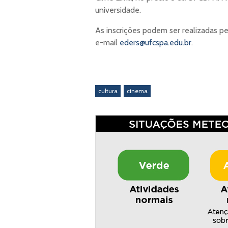
universidade.
As inscrições podem ser realizadas p
e-mail
eders@ufcspa.edu.br
.
cultura
cinema