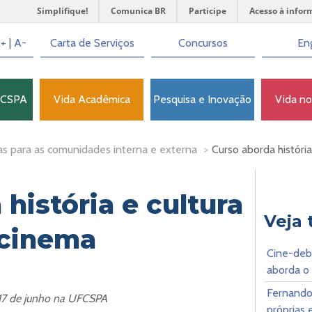
Simplifique!
Comunica BR
Participe
Acesso à infor
+
|
A-
Carta de Serviços
Concursos
Eng
FCSPA
Vida Acadêmica
Pesquisa e Inovação
Vida n
as para as comunidades interna e externa
>
Curso aborda história
história e cultura
Veja
 cinema
Cine-deb
aborda o
Fernando
 17 de junho na UFCSPA
próprias 