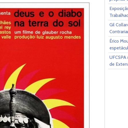
Exposiçã
Trabalhad
Gil Colla
Contrari
Érico Mo
espetácu
UFCSPA r
de Extens