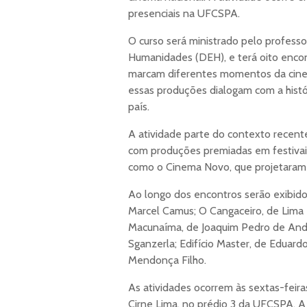
presenciais na UFCSPA.
O curso será ministrado pelo profess
Humanidades (DEH), e terá oito encon
marcam diferentes momentos da cinema
essas produções dialogam com a histór
país.
A atividade parte do contexto recente 
com produções premiadas em festiva
como o Cinema Novo, que projetaram o
Ao longo dos encontros serão exibidos
Marcel Camus; O Cangaceiro, de Lima 
Macunaíma, de Joaquim Pedro de Andr
Sganzerla; Edifício Master, de Eduard
Mendonça Filho.
As atividades ocorrem às sextas-feira
Cirne Lima, no prédio 3 da UFCSPA. A 