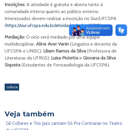
Inscrições:
A atividade é gratuita e aberta tanto à
comunidade interna quanto ao público externo.
Interessados devem realizar a inscrição no Siur/UFCSPA
(
https://siur.ufcspa.edu.br/atividades/index/5539
)
Mediação:
O ciclo será mediado por uma equipe
multidisciplinar:
Aline Aver Vanin
(Linguista e docente da
UFCSPA e UNISC);
Liliam Ramos da Silva
(Professora de
Literaturas da UFRGS);
Luisa Moletta
e
Giovana da Silva
Siqueira
(Estudantes de Fonoaudiologia da UFCSPA).
cultura
Veja também
Gil Collares e Trio Jazz cantam Só Pra Contrariar no Teatro