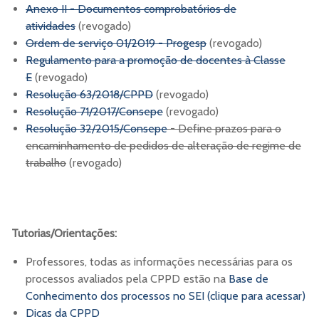
Anexo II - Documentos comprobatórios de
atividades
(revogado)
Ordem de serviço 01/2019 - Progesp
(revogado)
Regulamento para a promoção de docentes à Classe
E
(revogado)
Resolução 63/2018/CPPD
(revogado)
Resolução 71/2017/Consepe
(revogado)
Resolução 32/2015/Consepe
- Define prazos para o
encaminhamento de pedidos de alteração de regime de
trabalho
(revogado)
Tutorias/Orientações:
Professores, todas as informações necessárias para os
processos avaliados pela CPPD estão na
Base de
Conhecimento dos processos no SEI (clique para acessar)
Dicas da CPPD