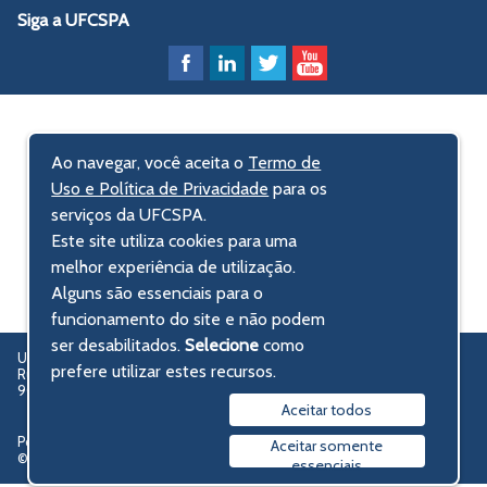
Siga a UFCSPA
Ao navegar, você aceita o
Termo de
Uso e Política de Privacidade
para os
serviços da UFCSPA.
Este site utiliza cookies para uma
melhor experiência de utilização.
Alguns são essenciais para o
funcionamento do site e não podem
ser desabilitados.
Selecione
como
UFCSPA – Universidade Federal de Ciências da Saúde de Porto Alegre
prefere utilizar estes recursos.
Rua Sarmento Leite, 245 - Centro Histórico
90050-170 Porto Alegre, RS, Brasil
Aceitar todos
Política de privacidade
Aceitar somente
© 2009-2026 UFCSPA
essenciais