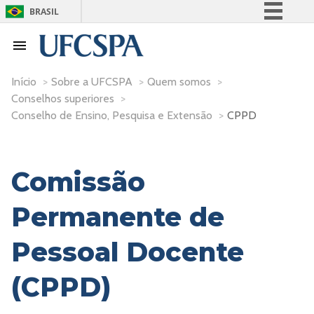
BRASIL
Simplifique!
Comunica BR
Participe
Início
>
Sobre a UFCSPA
>
Quem somos
>
Conselhos superiores
>
Acesso à informação
Conselho de Ensino, Pesquisa e Extensão
>
CPPD
Legislação
Canais
Comissão
Permanente de
Pessoal Docente
(CPPD)