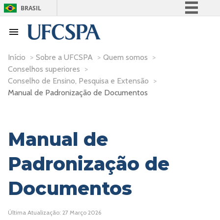
BRASIL
Simplifique!
Comunica BR
Participe
Início
>
Sobre a UFCSPA
>
Quem somos
>
Conselhos superiores
>
Acesso à informação
Conselho de Ensino, Pesquisa e Extensão
>
Legislação
Manual de Padronização de Documentos
Canais
Manual de
Padronização de
Documentos
Última Atualização: 27 Março 2026