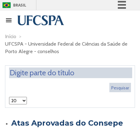
BRASIL
Simplifique!
Comunica BR
Participe
Início
>
UFCSPA - Universidade Federal de Ciências da Saúde de
Acesso à informação
Porto Alegre - conselhos
Legislação
Canais
Atas Aprovadas do Consepe