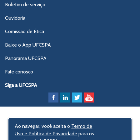
Boletim de serviço
Ouvidoria
Comissão de Ética
Baixe o App UFCSPA
Panorama UFCSPA
Fale conosco
Siga a UFCSPA
Ao navegar, você aceita o
Termo de
Uso e Política de Privacidade
para os