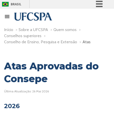
BRASIL
Simplifique!
Comunica BR
Participe
Início
>
Sobre a UFCSPA
>
Quem somos
>
Conselhos superiores
>
Acesso à informação
Conselho de Ensino, Pesquisa e Extensão
>
Atas
Legislação
Canais
Atas Aprovadas do
Consepe
Última Atualização: 26 Mai 2026
2026