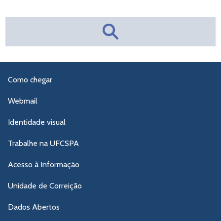
Como chegar
Webmail
Identidade visual
Trabalhe na UFCSPA
Acesso à Informação
Unidade de Correição
Dados Abertos