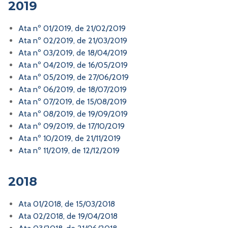
2019
Ata nº 01/2019, de 21/02/2019
Ata nº 02/2019, de 21/03/2019
Ata nº 03/2019, de 18/04/2019
Ata nº 04/2019, de 16/05/2019
Ata nº 05/2019, de 27/06/2019
Ata nº 06/2019, de 18/07/2019
Ata nº 07/2019, de 15/08/2019
Ata nº 08/2019, de 19/09/2019
Ata nº 09/2019, de 17/10/2019
Ata nº 10/2019, de 21/11/2019
Ata nº 11/2019, de 12/12/2019
2018
Ata 01/2018, de 15/03/2018
Ata 02/2018, de 19/04/2018