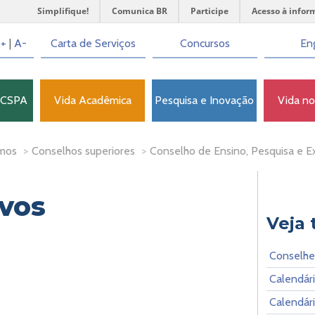
Simplifique!
Comunica BR
Participe
Acesso à infor
+
|
A-
Carta de Serviços
Concursos
Eng
FCSPA
Vida Acadêmica
Pesquisa e Inovação
Vida n
mos
>
Conselhos superiores
>
Conselho de Ensino, Pesquisa e 
vos
Veja
Conselhe
Calendár
Calendár