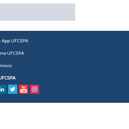
o App UFCSPA
ama UFCSPA
onosco
 UFCSPA