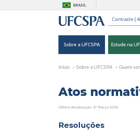
BRASIL
Contraste
|
A
Sobre a UFCSPA
Estude na U
Início
>
Sobre a UFCSPA
>
Quem so
Atos normati
Última Atualização: 27 Março 2026
Resoluções