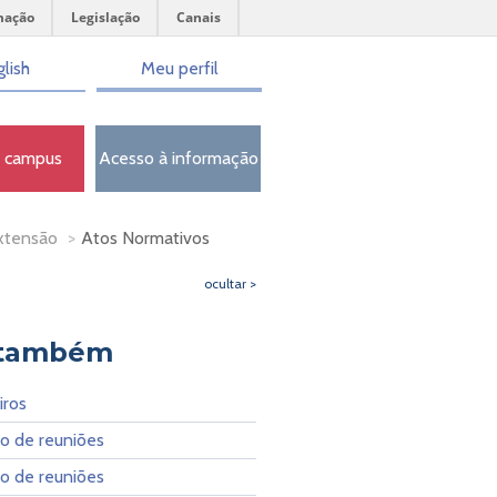
mação
Legislação
Canais
lish
Meu perfil
o campus
Acesso à informação
Extensão
>
Atos Normativos
ocultar >
 também
iros
io de reuniões
io de reuniões