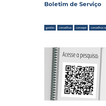
Boletim de Serviço
gestão
conselhos
consepe
conselhos s