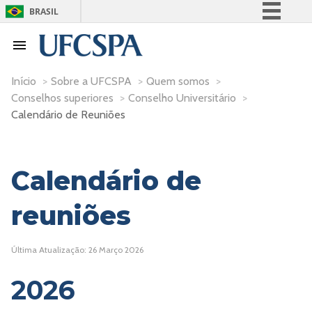
BRASIL
Simplifique!
Comunica BR
Participe
Início
>
Sobre a UFCSPA
>
Quem somos
>
Conselhos superiores
>
Conselho Universitário
>
Acesso à informação
Calendário de Reuniões
Legislação
Canais
Calendário de
reuniões
Última Atualização: 26 Março 2026
2026