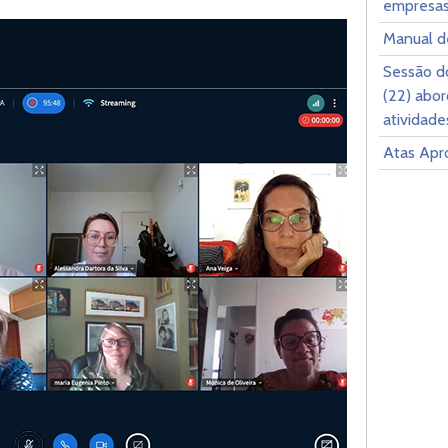
empresas 
Manual d
Sessão d
(22) abor
atividade
Atas Apr