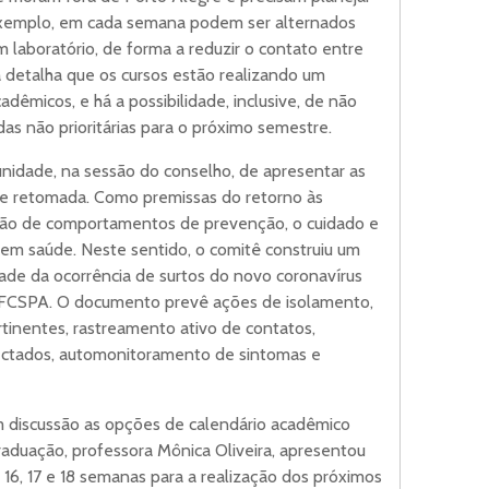
exemplo, em cada semana podem ser alternados
 laboratório, de forma a reduzir o contato entre
a detalha que os cursos estão realizando um
êmicos, e há a possibilidade, inclusive, de não
das não prioritárias para o próximo semestre.
idade, na sessão do conselho, de apresentar as
de retomada. Como premissas do retorno às
ção de comportamentos de prevenção, o cuidado e
a em saúde. Neste sentido, o comitê construiu um
dade da ocorrência de surtos do novo coronavírus
 UFCSPA. O documento prevê ações de isolamento,
tinentes, rastreamento ativo de contatos,
ectados, automonitoramento de sintomas e
 discussão as opções de calendário acadêmico
raduação, professora Mônica Oliveira, apresentou
, 16, 17 e 18 semanas para a realização dos próximos