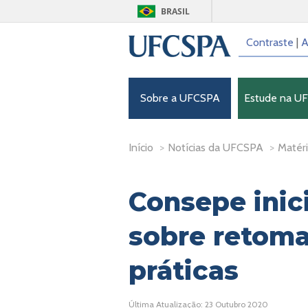
BRASIL
Contraste
|
A
Sobre a UFCSPA
Estude na U
Início
>
Notícias da UFCSPA
>
Matéri
Consepe inic
sobre retoma
práticas
Última Atualização: 23 Outubro 2020