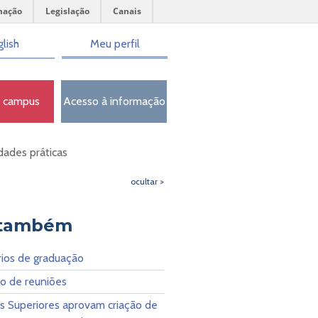
mação
Legislação
Canais
lish
Meu perfil
o campus
Acesso à informação
dades práticas
ocultar >
 também
rios de graduação
io de reuniões
s Superiores aprovam criação de