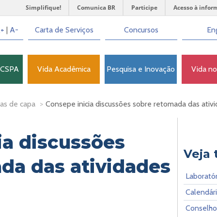
Simplifique!
Comunica BR
Participe
Acesso à infor
+
|
A-
Carta de Serviços
Concursos
Eng
FCSPA
Vida Acadêmica
Pesquisa e Inovação
Vida n
as de capa
>
Consepe inicia discussões sobre retomada das ativi
ia discussões
Veja
da das atividades
Laborató
Calendár
Conselho