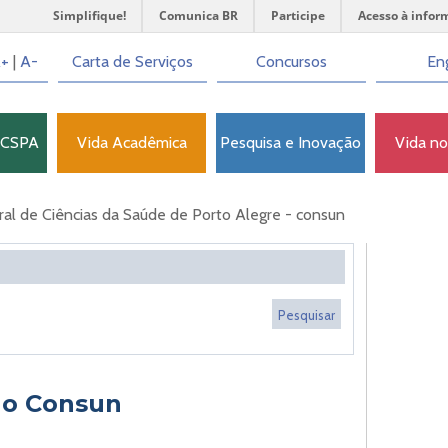
Simplifique!
Comunica BR
Participe
Acesso à infor
+
|
A-
Carta de Serviços
Concursos
Eng
FCSPA
Vida Acadêmica
Pesquisa e Inovação
Vida n
al de Ciências da Saúde de Porto Alegre - consun
do Consun