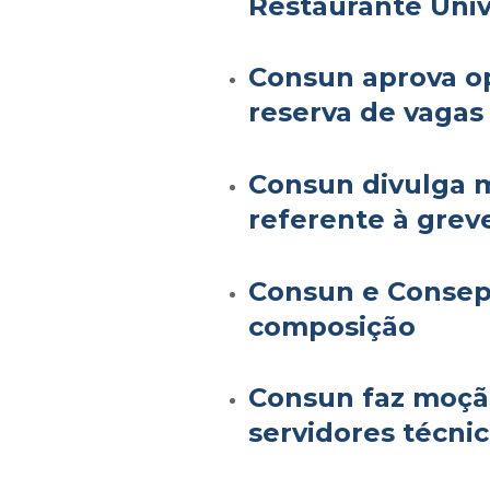
Restaurante Univ
Consun aprova op
reserva de vagas
Consun divulga 
referente à grev
Consun e Consepe
composição
Consun faz moção
servidores técni