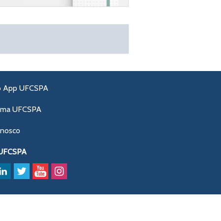
o App UFCSPA
ama UFCSPA
onosco
 UFCSPA