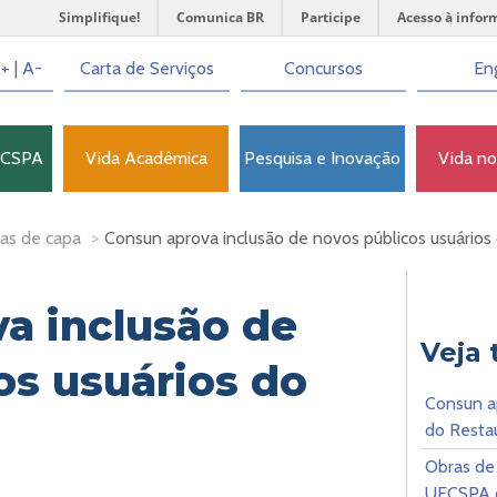
Simplifique!
Comunica BR
Participe
Acesso à infor
+
|
A-
Carta de Serviços
Concursos
Eng
FCSPA
Vida Acadêmica
Pesquisa e Inovação
Vida n
as de capa
>
Consun aprova inclusão de novos públicos usuári
a inclusão de
Veja
os usuários do
Consun a
do Restau
Obras de
UFCSPA c