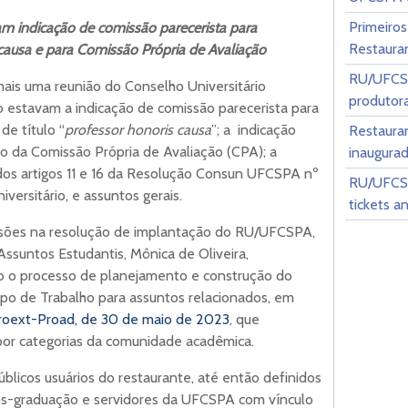
Primeiros
ram indicação de comissão parecerista para
Restauran
 causa e para Comissão Própria de Avaliação
RU/UFCSP
 mais uma reunião do Conselho Universitário
produtor
o estavam a indicação de comissão parecerista para
de título “
professor honoris causa
”; a indicação
Restaura
 da Comissão Própria de Avaliação (CPA); a
inaugura
dos artigos 11 e 16 da Resolução Consun UFCSPA nº
RU/UFCSP
versitário, e assuntos gerais.
tickets a
visões na resolução de implantação do RU/UFCSPA,
Assuntos Estudantis, Mônica de Oliveira,
o o processo de planejamento e construção do
o de Trabalho para assuntos relacionados, em
Proext-Proad, de 30 de maio de 2023
, que
 por categorias da comunidade acadêmica.
públicos usuários do restaurante, até então definidos
ós-graduação e servidores da UFCSPA com vínculo