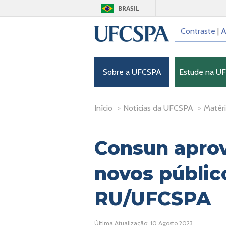
BRASIL
Contraste
|
A
Sobre a UFCSPA
Estude na U
Início
>
Notícias da UFCSPA
>
Matéri
Consun aprov
novos públic
RU/UFCSPA
Última Atualização: 10 Agosto 2023