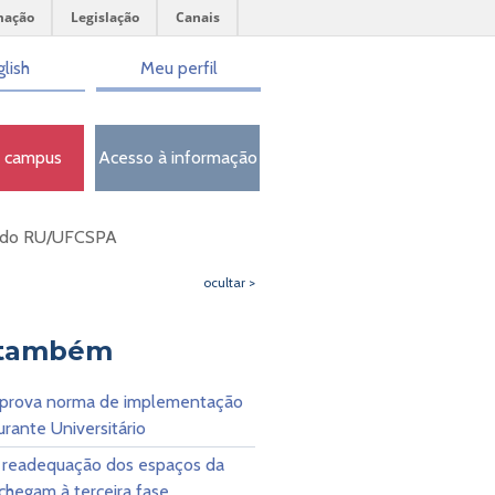
mação
Legislação
Canais
lish
Meu perfil
o campus
Acesso à informação
os do RU/UFCSPA
ocultar >
 também
prova norma de implementação
rante Universitário
 readequação dos espaços da
hegam à terceira fase