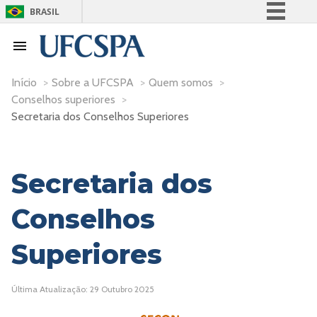
BRASIL
Simplifique!
Comunica BR
Participe
Início
>
Sobre a UFCSPA
>
Quem somos
>
Conselhos superiores
>
Acesso à informação
Secretaria dos Conselhos Superiores
Legislação
Canais
Secretaria dos
Conselhos
Superiores
Última Atualização: 29 Outubro 2025