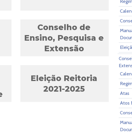
Regim
Calen
Conse
Conselho de
Manua
Ensino, Pesquisa e
Docu
Extensão
Eleiç
Consel
Exten
Calen
Eleição Reitoria
e
Regim
2021-2025
e
Atas
Atos 
Conse
Manua
Docu