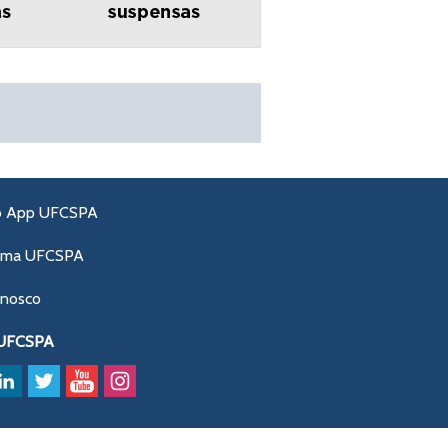
o App UFCSPA
ama UFCSPA
onosco
 UFCSPA