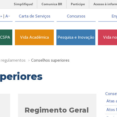
Simplifique!
Comunica BR
Participe
Acesso à infor
+
|
A-
Carta de Serviços
Concursos
Eng
FCSPA
Vida Acadêmica
Pesquisa e Inovação
Vida n
 regulamentos
>
Conselhos superiores
periores
Consel
Atas 
Regimento Geral
Atos 