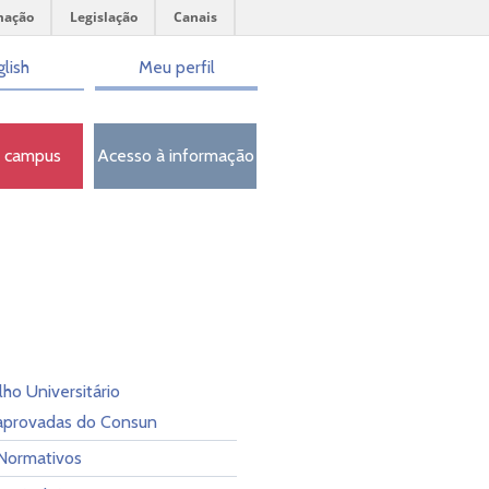
mação
Legislação
Canais
lish
Meu perfil
o campus
Acesso à informação
ho Universitário
aprovadas do Consun
Normativos