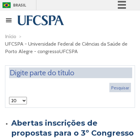
BRASIL
Simplifique!
Comunica BR
Participe
Início
>
UFCSPA - Universidade Federal de Ciências da Saúde de
Acesso à informação
Porto Alegre - congressoUFCSPA
Legislação
Canais
Abertas inscrições de
propostas para o 3º Congresso