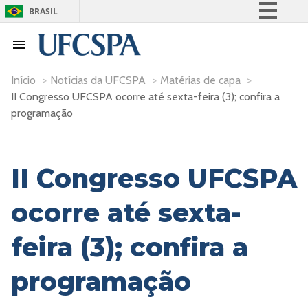
BRASIL
Simplifique!
Comunica BR
Participe
Início
>
Notícias da UFCSPA
>
Matérias de capa
>
II Congresso UFCSPA ocorre até sexta-feira (3); confira a
Acesso à informação
programação
Legislação
Canais
II Congresso UFCSPA
ocorre até sexta-
feira (3); confira a
programação