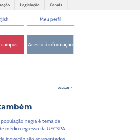
mação
Legislação
Canais
lish
Meu perfil
o campus
Acesso à informação
ocultar >
 também
 população negra é tema de
 de médico egresso da UFCSPA
 de inovação são apresentados