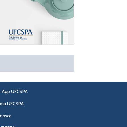
o App UFCSPA
ama UFCSPA
onosco