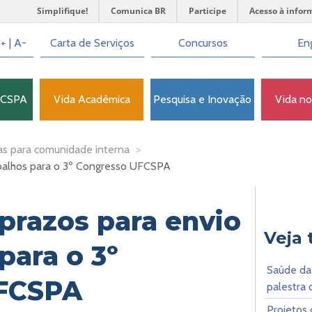
Simplifique!
Comunica BR
Participe
Acesso à infor
+
|
A-
Carta de Serviços
Concursos
Eng
FCSPA
Vida Acadêmica
Pesquisa e Inovação
Vida n
as para comunidade interna
>
abalhos para o 3º Congresso UFCSPA
prazos para envio
Veja
para o 3º
Saúde da
FCSPA
palestra
Projetos