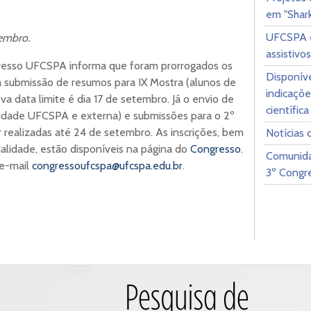
em "Shar
UFCSPA e
tembro.
assistivos
resso UFCSPA informa que foram prorrogados os
Disponíve
ra submissão de resumos para IX Mostra (alunos de
indicaçõe
nova data limite é dia 17 de setembro. Já o envio de
científica
idade UFCSPA e externa) e submissões para o 2º
realizadas até 24 de setembro. As inscrições, bem
Notícias
lidade, estão disponíveis na página do
Congresso
.
Comunida
 e-mail
congressoufcspa@ufcspa.edu.br
.
3º Cong