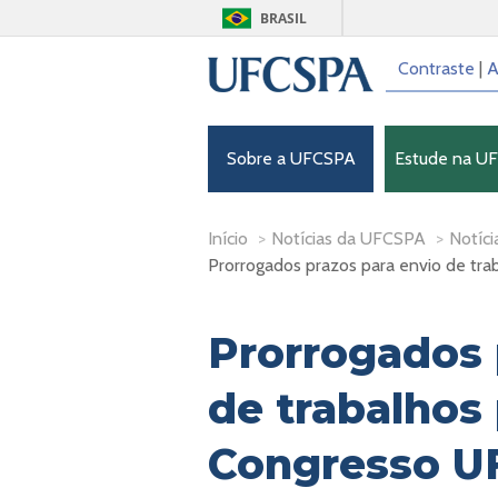
BRASIL
Contraste
|
A
Sobre a UFCSPA
Estude na U
Início
>
Notícias da UFCSPA
>
Notíci
Prorrogados prazos para envio de tr
Prorrogados 
de trabalhos 
Congresso U