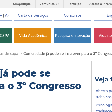
Simplifique!
Comunica BR
Participe
Acesso à infor
+
|
A-
Carta de Serviços
Concursos
Eng
FCSPA
Vida Acadêmica
Pesquisa e Inovação
Vida n
as de capa
>
Comunidade já pode se inscrever para o 3º Congr
já pode se
Veja
ra o 3º Congresso
Aberto p
trabalho
Psicologi
graduaçã