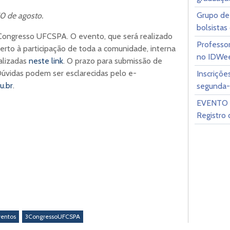
Grupo de 
10 de agosto.
bolsistas 
º Congresso UFCSPA. O evento, que será realizado
Professo
berto à participação de toda a comunidade, interna
no IDWee
alizadas
neste link
. O prazo para submissão de
 Dúvidas podem ser esclarecidas pelo e-
Inscriçõe
u.br
.
segunda-f
EVENTO 
Registro 
ventos
3CongressoUFCSPA