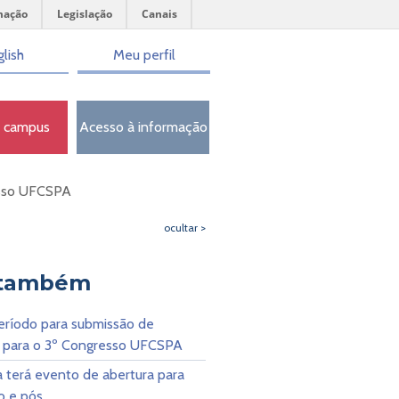
mação
Legislação
Canais
lish
Meu perfil
o campus
Acesso à informação
esso UFCSPA
ocultar >
 também
eríodo para submissão de
s para o 3º Congresso UFCSPA
a terá evento de abertura para
o e pós