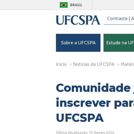
BRASIL
Contraste
|
A
Sobre a UFCSPA
Estude na U
Início
>
Notícias da UFCSPA
>
Matéri
Comunidade 
inscrever pa
UFCSPA
Última Atualização: 10 Agosto 2023